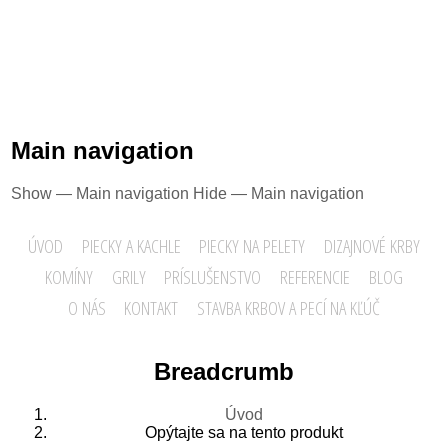
Main navigation
Show — Main navigation
Hide — Main navigation
ÚVOD
PIECKY A KACHLE
PIECKY NA PELETY
DIZAJNOVÉ KRBY
KOMÍNY
GRILY
PRÍSLUŠENSTVO
REFERENCIE
BLOG
O NÁS
KONTAKT
STAVBA KRBOV A PECÍ NA KĽÚČ
Breadcrumb
Úvod
Opýtajte sa na tento produkt