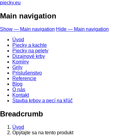
piecky.eu
Main navigation
Show — Main navigation
Hide — Main navigation
Úvod
Piecky a kachle
Piecky na pelety
Dizajnové krby
Komíny
Grily
Príslušenstvo
Referencie
Blog
O nás
Kontakt
Stavba krbov a pecí na kľúč
Breadcrumb
Úvod
Opýtajte sa na tento produkt