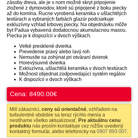
zásoby dreva, ale je v nom možné skryt pripojenie
zložené z dymovodov, ktoré sú pripojené z boku piecky
až do komína. Rucne vyrobená keramika v ušlachtilých
textúrach a vybraných farbách glazúr podciarkuje
exkluzívny vzhlad krbovej piecky. Na objednávku môže
byt Padua vybavená dodatocnou akumulacnou masou.
Piecka je k dispozícii v dvoch výškach.
Velké presklené dvierka
Prevedenie pravý alebo lavý roh
Nemusíte sa zohýnat pri otváraní dvierok
Horevýsuvné dvierka
Exkluzívna, ušlachtilá keramika v dvoch textúrach
Možnost objednat zodpovedajúci systém regálov
K dispozícii v dvoch výškach
Cena:
8490.00€
Milí zákazníci,
ceny sú orientačné
, vzhľadom na
turbulentné obdobie sa teraz rýchlo menia a
nestíhame všetko aktualizovať.
Pre aktuálnu cenu
produktu
nás prosím kontaktuje cez nižšie uvedený
kontaktný formulár, alebo telefonicky na
0907 893 007
.