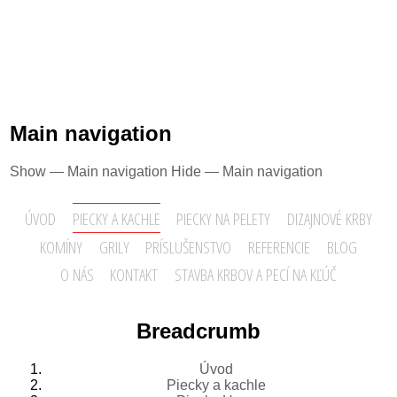
Main navigation
Show — Main navigation
Hide — Main navigation
ÚVOD
PIECKY A KACHLE
PIECKY NA PELETY
DIZAJNOVÉ KRBY
KOMÍNY
GRILY
PRÍSLUŠENSTVO
REFERENCIE
BLOG
O NÁS
KONTAKT
STAVBA KRBOV A PECÍ NA KĽÚČ
Breadcrumb
Úvod
Piecky a kachle