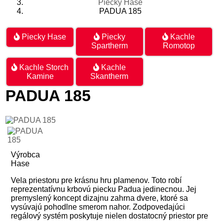
Piecky Hase
PADUA 185
Piecky Hase
Piecky
Kachle
Spartherm
Romotop
Kachle Storch
Kachle
Kamine
Skantherm
PADUA 185
Výrobca
Hase
Vela priestoru pre krásnu hru plamenov. Toto robí
reprezentatívnu krbovú piecku Padua jedinecnou. Jej
premyslený koncept dizajnu zahrna dvere, ktoré sa
vysúvajú pohodlne smerom nahor. Zodpovedajúci
regálový systém poskytuje nielen dostatocný priestor pre